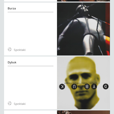
Burza
Burza
Spektakl
Dybuk
Dybuk
Spektakl
Hamlet