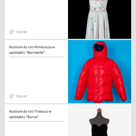
Penteusza
w
spektaklu
"Bachantki"
Obiekt
Kostium
Kostium do roli Penteusza w
do
spektaklu "Bachantki"
roli
Penteusza
w
spektaklu
"Bachantki"
Obiekt
Kostium
Kostium do roli Trinkulo w
do
spektaklu "Burza"
roli
Trinkulo