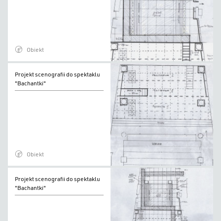
spektaklu
"Bachantki"
Obiekt
Projekt
Projekt scenografii do spektaklu
scenografii
"Bachantki"
do
spektaklu
"Bachantki"
Obiekt
Projekt
Projekt scenografii do spektaklu
scenografii
"Bachantki"
do
spektaklu