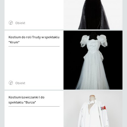
w
spektaklu
"Burza"
Obiekt
Kostium
Kostium do roli Trudy w spektaklu
do
"Krum"
roli
Trudy
w
spektaklu
"Krum"
Obiekt
Kostium
Kostium Łowiczanki I do
Łowiczanki
spektaklu "Burza"
I
do
spektaklu