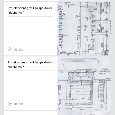
Projekt
Projekt scenografii do spektaklu
scenografii
"Bachantki"
do
spektaklu
"Bachantki"
Obiekt
Projekt
Projekt scenografii do spektaklu
scenografii
"Bachantki"
do
spektaklu
"Bachantki"
Obiekt
Projekt