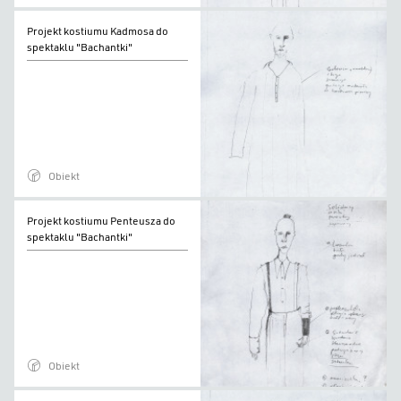
Projekt
Projekt kostiumu Kadmosa do
kostiumu
spektaklu "Bachantki"
Kadmosa
do
spektaklu
"Bachantki"
Obiekt
Projekt
Projekt kostiumu Penteusza do
kostiumu
spektaklu "Bachantki"
Penteusza
do
spektaklu
"Bachantki"
Obiekt
Projekt