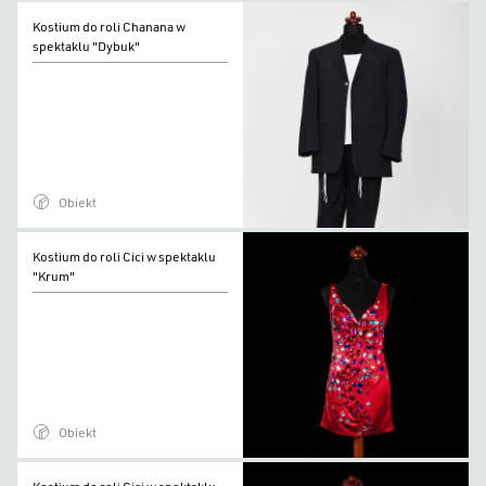
Kostium
Kostium do roli Chanana w
do
spektaklu "Dybuk"
roli
Chanana
w
spektaklu
"Dybuk"
Obiekt
Kostium
Kostium do roli Cici w spektaklu
do
"Krum"
roli
Cici
w
spektaklu
"Krum"
Obiekt
Kostium