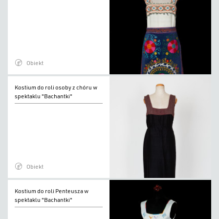
roli
osoby
z
chóru
w
Obiekt
spektaklu
"Bachantki"
Kostium
Kostium do roli osoby z chóru w
do
spektaklu "Bachantki"
roli
osoby
z
chóru
w
Obiekt
spektaklu
"Bachantki"
Kostium
Kostium do roli Penteusza w
do
spektaklu "Bachantki"
roli