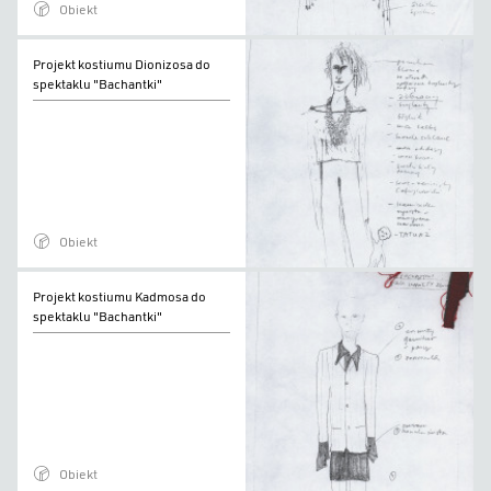
Obiekt
Projekt
Projekt kostiumu Dionizosa do
kostiumu
spektaklu "Bachantki"
Dionizosa
do
spektaklu
"Bachantki"
Obiekt
Projekt
Projekt kostiumu Kadmosa do
kostiumu
spektaklu "Bachantki"
Kadmosa
do
spektaklu
"Bachantki"
Obiekt