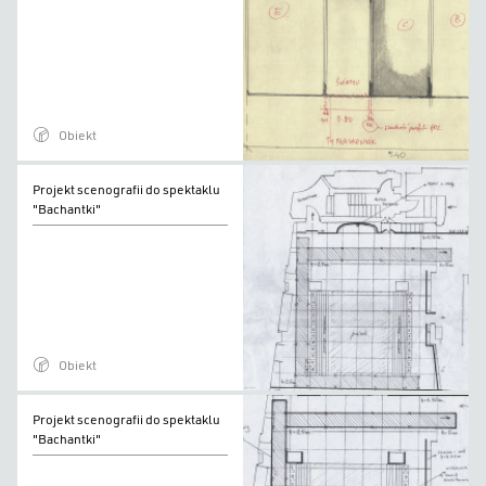
do
spektaklu
"Bachantki"
Obiekt
Projekt
Projekt scenografii do spektaklu
scenografii
"Bachantki"
do
spektaklu
"Bachantki"
Obiekt
Projekt
Projekt scenografii do spektaklu
scenografii
"Bachantki"
do