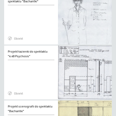
kostiumu
spektaklu "Bachantki"
Tejrezjasza
do
spektaklu
"Bachantki"
Obiekt
Projekt
Projekt łazienki do spektaklu
łazienki
"4.48 Psychosis"
do
spektaklu
"4.48
Psychosis"
Obiekt
Projekt
Projekt scenografii do spektaklu
scenografii
"Bachantki"