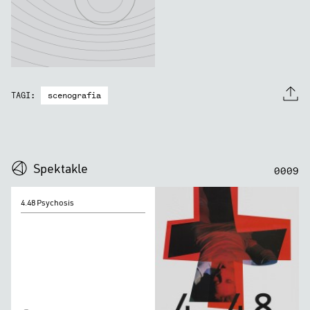
scenografia
TAGI:
0
0
0
0
Spektakle
0
0
0
9
4.48
4.48 Psychosis
Psychosis