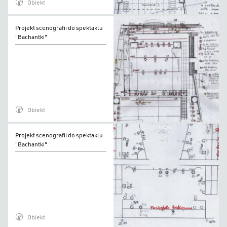
Obiekt
Projekt
Projekt scenografii do spektaklu
scenografii
"Bachantki"
do
spektaklu
"Bachantki"
Obiekt
Projekt
Projekt scenografii do spektaklu
scenografii
"Bachantki"
do
spektaklu
"Bachantki"
Obiekt