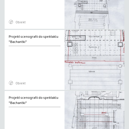
"Bachantki"
Obiekt
Projekt
Projekt scenografii do spektaklu
scenografii
"Bachantki"
do
spektaklu
"Bachantki"
Obiekt
Projekt
Projekt scenografii do spektaklu
scenografii
"Bachantki"
do
spektaklu
"Bachantki"