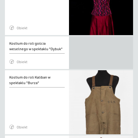
w
spektaklu
"Dybuk"
Obiekt
Kostium
Kostium do roli gościa
do
weselnego w spektaklu "Dybuk"
roli
Obiekt
gościa
weselnego
Kostium
Kostium do roli Kaliban w
w
do
spektaklu "Burza"
spektaklu
roli
"Dybuk"
Kaliban
w
spektaklu
"Burza"
Obiekt