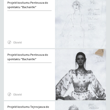
Projekt kostiumu Penteusza do
kostiumu
spektaklu "Bachantki"
Penteusza
do
spektaklu
"Bachantki"
Obiekt
Projekt
Projekt kostiumu Penteusza do
kostiumu
spektaklu "Bachantki"
Penteusza
do
spektaklu
"Bachantki"
Obiekt
Projekt
Projekt kostiumu Tejrezjasza do