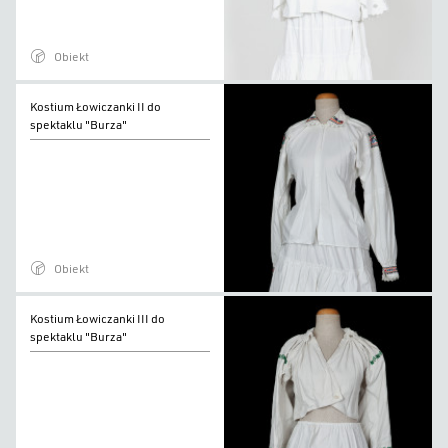
"Burza"
Obiekt
Kostium
Kostium Łowiczanki II do
Łowiczanki
spektaklu "Burza"
II
do
spektaklu
"Burza"
Obiekt
Kostium
Kostium Łowiczanki III do
Łowiczanki
spektaklu "Burza"
III
do
spektaklu
"Burza"