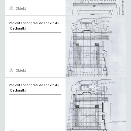
Obiekt
Projekt
Projekt scenografii do spektaklu
scenografii
"Bachantki"
do
spektaklu
"Bachantki"
Obiekt
Projekt
Projekt scenografii do spektaklu
scenografii
"Bachantki"
do
spektaklu
"Bachantki"