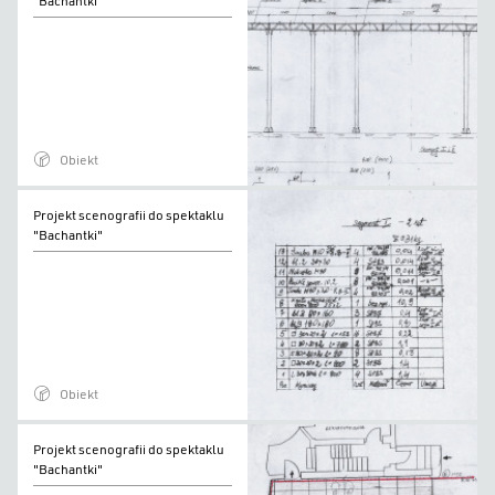
"Bachantki"
do
spektaklu
"Bachantki"
Obiekt
Projekt
Projekt scenografii do spektaklu
scenografii
"Bachantki"
do
spektaklu
"Bachantki"
Obiekt
Projekt
Projekt scenografii do spektaklu
scenografii
"Bachantki"
do