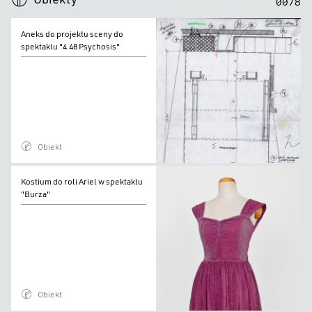
0
0
7
8
Aneks
Aneks do projektu sceny do
do
spektaklu "4.48 Psychosis"
projektu
sceny
do
spektaklu
"4.48
Obiekt
Psychosis"
Kostium
Kostium do roli Ariel w spektaklu
do
"Burza"
roli
Ariel
w
spektaklu
"Burza"
Obiekt