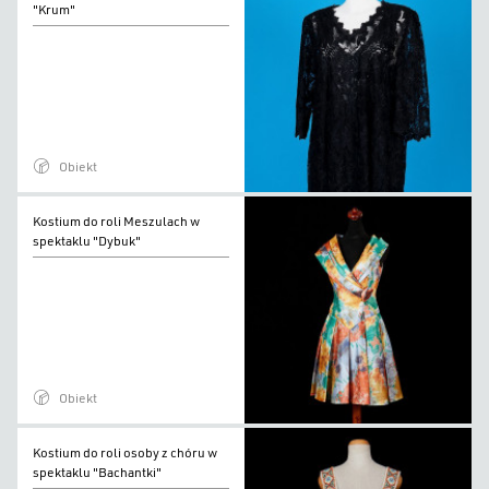
do
"Krum"
roli
Matki
w
spektaklu
"Krum"
Obiekt
Kostium
Kostium do roli Meszulach w
do
spektaklu "Dybuk"
roli
Meszulach
w
spektaklu
"Dybuk"
Obiekt
Kostium
Kostium do roli osoby z chóru w
do
spektaklu "Bachantki"