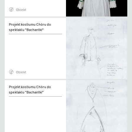
Obiekt
Projekt
Projekt kostiumu Chóru do
kostiumu
spektaklu "Bachantki"
Chóru
do
spektaklu
"Bachantki"
Obiekt
Projekt
Projekt kostiumu Chóru do
kostiumu
spektaklu "Bachantki"
Chóru
do
spektaklu
"Bachantki"