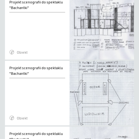
Projekt scenografii do spektaklu
scenografii
"Bachantki"
do
spektaklu
"Bachantki"
Obiekt
Projekt
Projekt scenografii do spektaklu
scenografii
"Bachantki"
do
spektaklu
"Bachantki"
Obiekt
Projekt
Projekt scenografii do spektaklu
scenografii