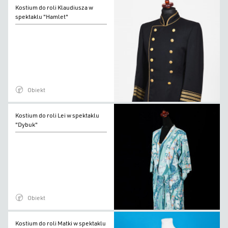
Kostium
Kostium do roli Klaudiusza w
do
spektaklu "Hamlet"
roli
Klaudiusza
w
spektaklu
"Hamlet"
Obiekt
Kostium
Kostium do roli Lei w spektaklu
do
"Dybuk"
roli
Lei
w
spektaklu
"Dybuk"
Obiekt
Kostium
Kostium do roli Matki w spektaklu