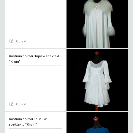
roli
Dupy
w
spektaklu
"Krum"
Obiekt
Kostium
Kostium do roli Dupy w spektaklu
do
"Krum"
roli
Dupy
w
spektaklu
"Krum"
Obiekt
Kostium
Kostium do roli Felicji w
do
spektaklu "Krum"
roli