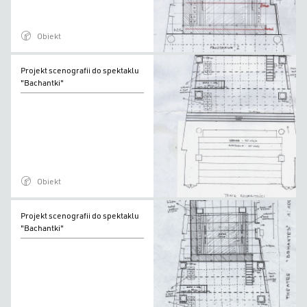
Obiekt
Projekt
Projekt scenografii do spektaklu
scenografii
"Bachantki"
do
spektaklu
"Bachantki"
Obiekt
Projekt
Projekt scenografii do spektaklu
scenografii
"Bachantki"
do
spektaklu
"Bachantki"