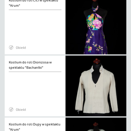
Kostium do roli Cici w spektaklu
do
"Krum"
roli
Cici
w
spektaklu
"Krum"
Obiekt
Kostium
Kostium do roli Dionizosa w
do
spektaklu "Bachantki"
roli
Dionizosa
w
spektaklu
"Bachantki"
Obiekt
Kostium
Kostium do roli Dupy w spektaklu
do
"Krum"