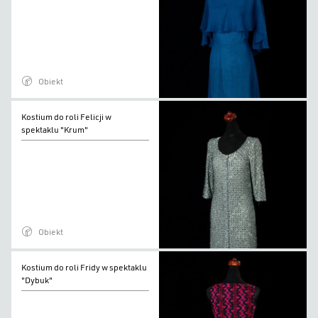
Felicji
w
spektaklu
"Krum"
Obiekt
Kostium
Kostium do roli Felicji w
do
spektaklu "Krum"
roli
Felicji
w
spektaklu
"Krum"
Obiekt
Kostium
Kostium do roli Fridy w spektaklu
do
"Dybuk"
roli
Fridy