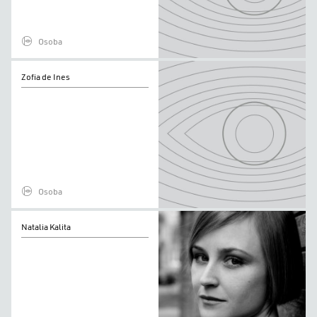
Osoba
Zofia
Zofia de Ines
de
Ines
Osoba
Natalia
Natalia Kalita
Kalita