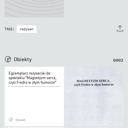
reżyser
TAGI:
0
0
0
0
Obiekty
0
0
0
2
Egzemplarz
Egzemplarz reżyserski do
reżyserski
spektaklu "Magnetyzm serca,
czyli Fredro w złym humorze"
do
spektaklu
"Magnetyzm
serca,
czyli
Obiekt
Fredro