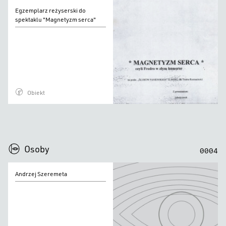
w
Egzemplarz
Egzemplarz reżyserski do
złym
reżyserski
spektaklu "Magnetyzm serca"
humorze"
do
spektaklu
"Magnetyzm
serca"
Obiekt
0
0
0
0
Osoby
0
0
0
4
Andrzej
Andrzej Szeremeta
Szeremeta