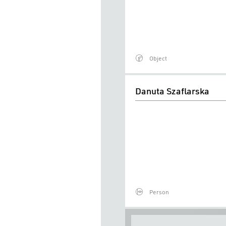
"Cokolwiek
się
zdarzy,
kocham
Object
Cię"
Danuta
Danuta Szaflarska
Szaflarska
Person
Events