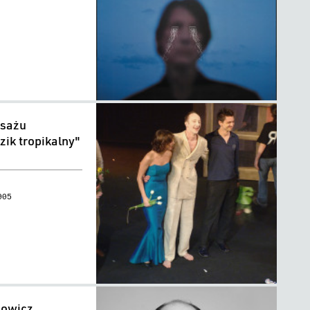
isażu
zik tropikalny"
005
owicz