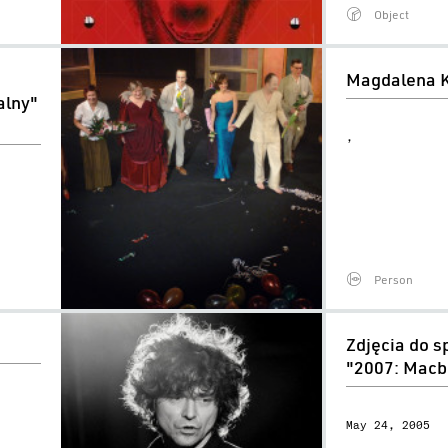
Object
Magdalena
Magdalena 
Kuta
alny"
,
Person
Zdjęcia
Zdjęcia do s
do
"2007: Macb
spektaklu
"2007:
May 24, 2005
Macbeth"