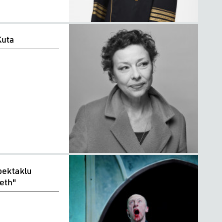
Kuta
pektaklu
eth"