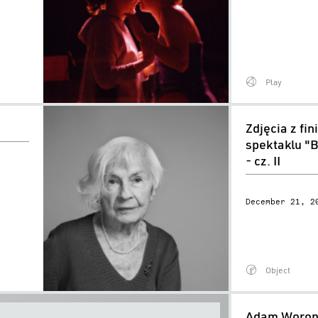
Play
Zdjęcia
Zdjęcia z fin
z
spektaklu "B
finisażu
- cz. II
spektaklu
"Bzik
December 21, 2
tropikalny"
-
cz.
II
Object
Adam
Adam Woron