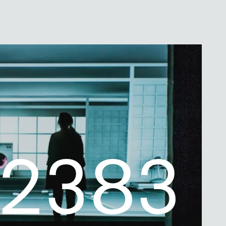
0
0
0
0
2
3
8
3