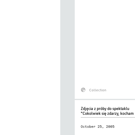
Collection
Zdjęcia
Zdjęcia z próby do spektaklu
z
"Cokolwiek się zdarzy, kocham 
próby
do
October 25, 2005
spektaklu