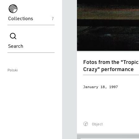
spektakle
Collections
7
spektakle
Search
Fotos
Fotos from the "Tropic
from
Crazy" performance
Polski
the
"Tropical
January 18, 1997
Crazy"
performance
Object
Plays