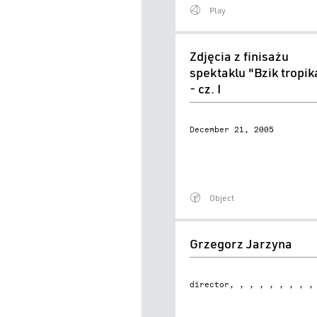
Play
Zdjęcia
Zdjęcia z finisażu
z
spektaklu "Bzik tropik
finisażu
- cz. I
spektaklu
"Bzik
December 21, 2005
tropikalny"
-
cz.
I
Object
Grzegorz
Grzegorz Jarzyna
Jarzyna
director, , , , , , , , ,