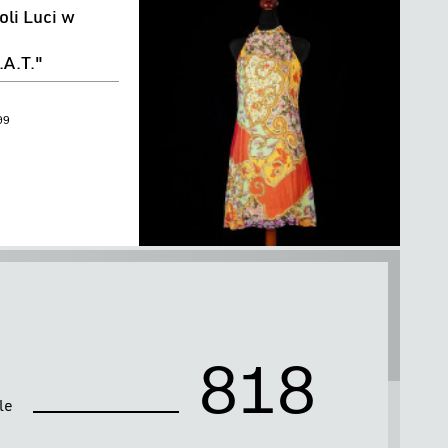
oli Luci w
.A.T."
09
."
0
0
0
8
1
8
le