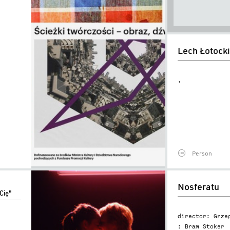
Lech
Lech Łotocki
Łotocki
,
Person
Nosferatu
Nosferatu
Cię"
director: Grze
: Bram Stoker