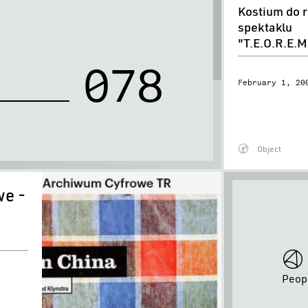
Kostium do r
do
0
0
0
spektaklu
roli
"T.E.O.R.E.M
Luci
0
7
8
w
February 1, 20
spektaklu
"T.E.O.R.E.M.A.T
Object
People
we -
Peop