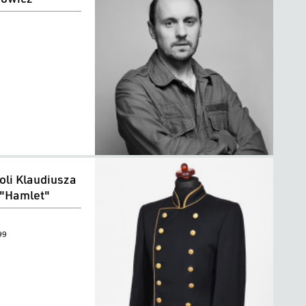
oli Klaudiusza
 "Hamlet"
99