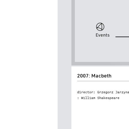
Events
2007:
2007: Macbeth
Macbeth
director: Grzegorz Jarzyn
: William Shakespeare