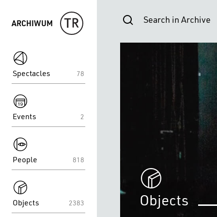
Search in Archive
ARCHIWUM
Home
page
spektakle
Objects
Spectacles
78
spektakle
Events
2
spektakle
People
818
spektakle
Objects
Objects
2383