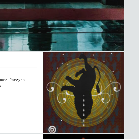
gorz Jarzyna
n