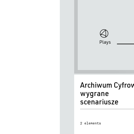
Plays
Archiwum
Archiwum Cyfro
Cyfrowe
wygrane
-
scenariusze
wygrane
scenariusze
2 elements