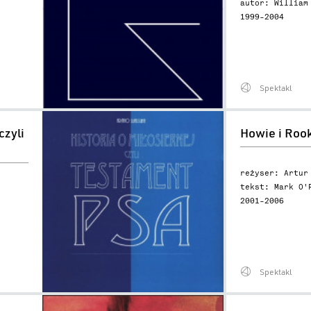
autor: William
1999–2004
Spektakl
Howie
czyli
Howie i Roo
i
Rookie
Lee
reżyser: Artur
tekst: Mark O'
2001–2006
Spektakl
Miasto