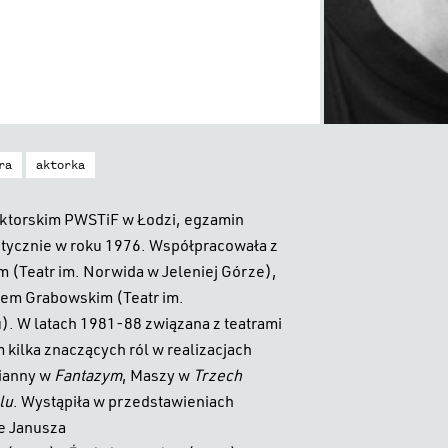
ra
aktorka
Aktorskim PWSTiF w Łodzi, egzamin
istycznie w roku 1976. Współpracowała z
(Teatr im. Norwida w Jeleniej Górze),
jem Grabowskim (Teatr im.
. W latach 1981-88 związana z teatrami
 kilka znaczących ról w realizacjach
Dianny w
Fantazym
, Maszy w
Trzech
lu
. Wystąpiła w przedstawieniach
e Janusza