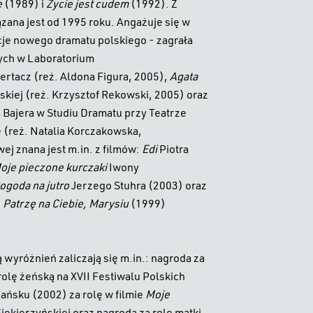
e
(1989) i
Życie jest cudem
(1992). Z
zana jest od 1995 roku. Angażuje się w
acje nowego dramatu polskiego - zagrała
ych w Laboratorium
rtacz (reż. Aldona Figura, 2005),
Agata
skiej (reż. Krzysztof Rekowski, 2005) oraz
 Bajera w Studiu Dramatu przy Teatrze
reż. Natalia Korczakowska,
ej znana jest m.in. z filmów:
Edi
Piotra
oje pieczone kurczaki
Iwony
ogoda na jutro
Jerzego Stuhra (2003) oraz
:
Patrzę na Ciebie, Marysiu
(1999)
wyróżnień zaliczają się m.in.: nagroda za
olę żeńską na XVII Festiwalu Polskich
ńsku (2002) za rolę w filmie
Moje
iekierzyńskiej oraz nagroda za rolę matki