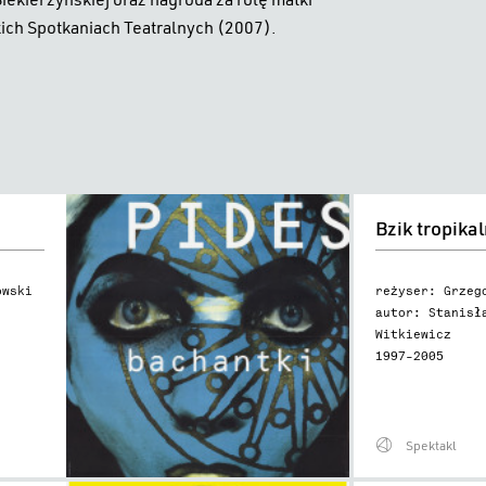
kich Spotkaniach Teatralnych (2007).
Bzik
Bzik tropika
tropikalny
owski
reżyser: Grzeg
autor: Stanisł
Witkiewicz
1997–2005
Spektakl