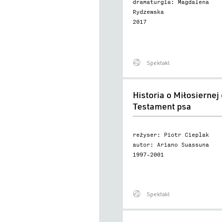
dramaturgia: Magdalena
Rydzewska
2017
Spektakl
Historia
Historia o Miłosiernej 
o
Testament psa
Miłosiernej
czyli
reżyser: Piotr Cieplak
Testament
autor: Ariano Suassuna
psa
1997–2001
Spektakl
Książę