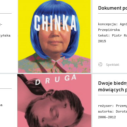
Dokument
Dokument p
podróży
g-
koncepcja: Agn
Przepiórska
zyńska
tekst: Piotr R
2015
Spektakl
Dwoje
Dwoje bied
biednych
mówiących p
Rumunów
mówiących
na
reżyser: Przem
po
autorka: Dorot
polsku
2006–2012