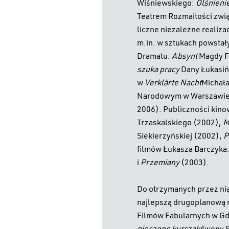
Wiśniewskiego:
Olśnieni
Teatrem Rozmaitości zwią
liczne niezależne realiz
m.in. w sztukach powstał
Dramatu:
Absynt
Magdy Fe
szuka pracy
Dany Łukasiń
w
Verklärte Nacht
Michała
Narodowym w Warszawie (
2006). Publiczności kinow
Trzaskalskiego (2002),
M
Siekierzyńskiej (2002),
P
filmów Łukasza Barczyka
i
Przemiany
(2003).
Do otrzymanych przez nią 
najlepszą drugoplanową r
Filmów Fabularnych w Gda
pieczone kurczaki
Iwony S