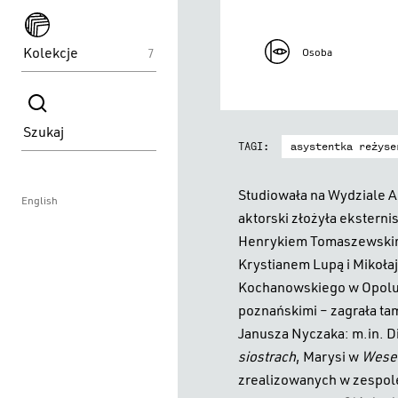
spektakle
Kolekcje
7
Osoba
spektakle
Szukaj
asystentka reżyse
TAGI:
Studiowała na Wydziale 
English
aktorski złożyła ekstern
Henrykiem Tomaszewskim 
Krystianem Lupą i Mikoła
Kochanowskiego w Opolu)
poznańskimi – zagrała tam
Janusza Nyczaka: m.in. 
siostrach
, Marysi w
Wese
zrealizowanych w zespol