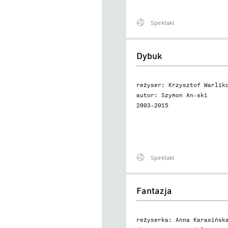
Spektakl
Dybuk
Dybuk
reżyser: Krzysztof Warlik
autor: Szymon An-ski
2003–2015
Spektakl
Fantazja
Fantazja
reżyserka: Anna Karasińsk