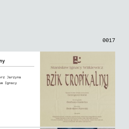
0
0
0
0
0
0
1
7
lny
orz Jarzyna
aw Ignacy