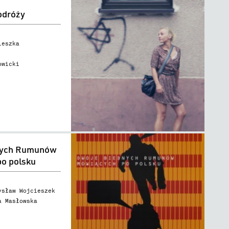
odróży
ieszka
owicki
nych Rumunów
o polsku
ysław Wojcieszek
a Masłowska