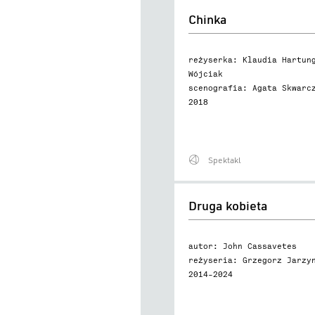
Chinka
Chinka
reżyserka: Klaudia Hartun
Wójciak
scenografia: Agata Skwarc
2018
Spektakl
Druga
Druga kobieta
kobieta
autor: John Cassavetes
reżyseria: Grzegorz Jarzy
2014–2024