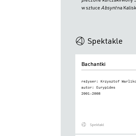
w sztuce
Absynt
na Kalis
Spektakle
Bachantki
Bachantki
reżyser: Krzysztof Warlik
autor: Eurypides
2001–2008
Spektakl