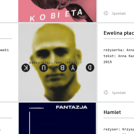
Spektakl
Ewelina
Ewelina pła
płacze
owski
reżyserka: Ann
tekst: Anna Ka
2015
Spektakl
Hamlet
Hamlet
a
reżyser: Krzys