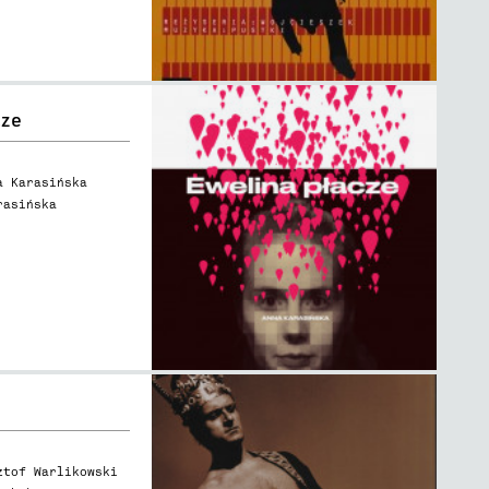
cze
a Karasińska
rasińska
ztof Warlikowski