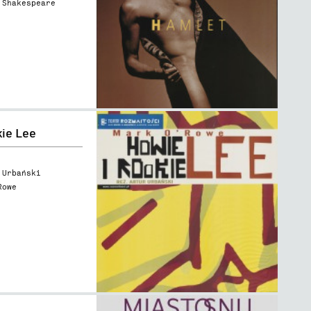
 Shakespeare
kie Lee
 Urbański
Rowe