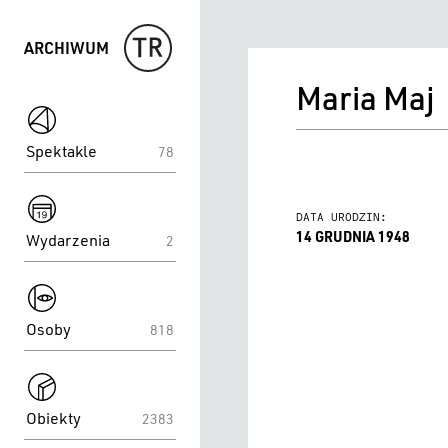
ARCHIWUM
Maria Maj
spektakle
Spektakle
78
spektakle
DATA URODZIN:
14 GRUDNIA 1948
Wydarzenia
2
spektakle
Osoby
818
spektakle
Obiekty
2383