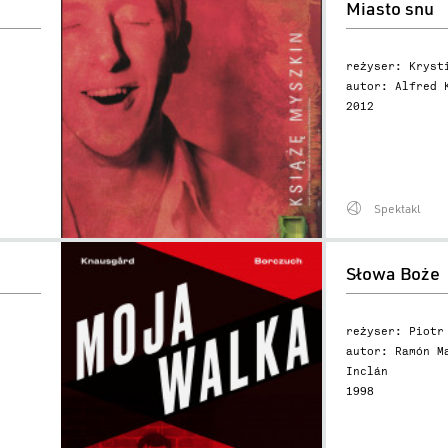
Miasto snu
snu
reżyser: Kryst
autor: Alfred 
2012
Spektakl
Słowa
Słowa Boże
Boże
reżyser: Piotr
autor: Ramón M
Inclán
1998