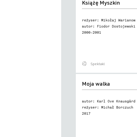
Książę Myszkin
Myszkin
reżyser: Mikołaj Warianow
autor: Fiodor Dostojewski
2000–2001
Spektakl
Moja
Moja walka
walka
autor: Karl Ove Knausgård
reżyser: Michał Borczuch
2017