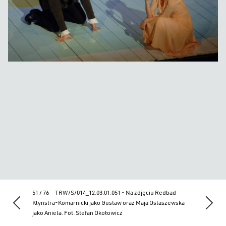
51 / 76
TRW/S/014_12.03.01.051 - Na zdjęciu Redbad
Klynstra-Komarnicki jako Gustaw oraz Maja Ostaszewska
jako Aniela. Fot. Stefan Okołowicz