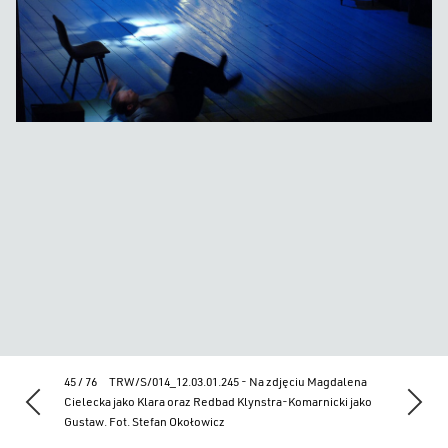
45 / 76
TRW/S/014_12.03.01.245 - Na zdjęciu Magdalena
Cielecka jako Klara oraz Redbad Klynstra-Komarnicki jako
Gustaw. Fot. Stefan Okołowicz