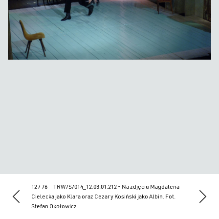
12 / 76
TRW/S/014_12.03.01.212 - Na zdjęciu Magdalena
Cielecka jako Klara oraz Cezary Kosiński jako Albin. Fot.
Stefan Okołowicz