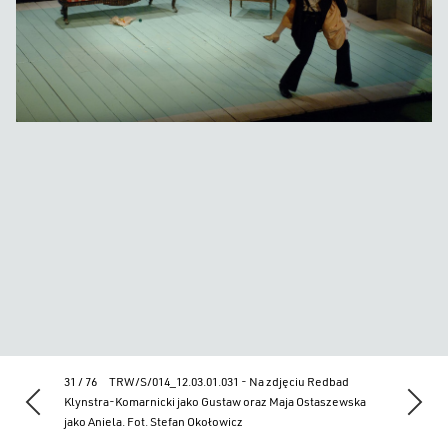
31 / 76
TRW/S/014_12.03.01.031 - Na zdjęciu Redbad
Klynstra-Komarnicki jako Gustaw oraz Maja Ostaszewska
jako Aniela. Fot. Stefan Okołowicz