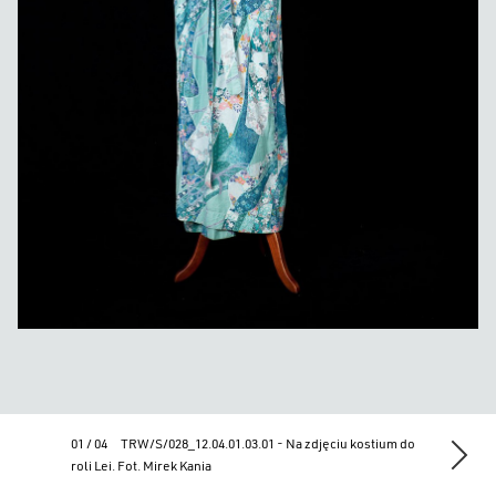
01 / 04
TRW/S/028_12.04.01.03.01 - Na zdjęciu kostium do
roli Lei. Fot. Mirek Kania