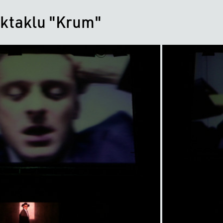
ektaklu "Krum"
item
title