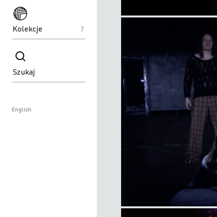
spektakle
item
Kolekcje
7
title
spektakle
Szukaj
English
item