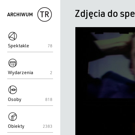
Zdjęcia do sp
ARCHIWUM
spektakle
item
title
Spektakle
78
spektakle
Wydarzenia
2
spektakle
Osoby
818
spektakle
Obiekty
2383