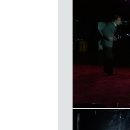
title
item
title