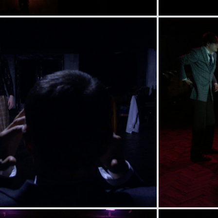
item
title
item