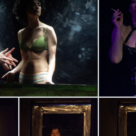
item
item
title
title