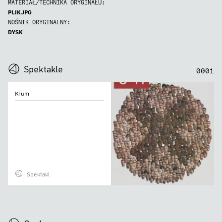
MATERIAŁ/TECHNIKA ORYGINAŁU:
PLIK JPG
NOŚNIK ORYGINALNY:
DYSK
0
0
0
0
Spektakle
0
0
0
1
Krum
Krum
Spektakl
0
0
0
0