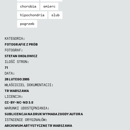
chorobia
smierc
hipochondria
slub
pogrzeb
KATEGORIA:
FOTOGRAFIE Z PRÓB
FOTOGRAF:
STEFAN OKOŁOWICZ
ILOŚĆ STRON:
71
DATA:
28 LUTEGO 2005
WŁAŚCICIEL DOKUMENTACJI:
TR WARSZAWA
LICENCJA:
CC-BY-NC-ND 3.0
WARUNKI UDOSTĘPNIANIA:
SUBLICENCJA NA DRUK WYMAGA ZGODY AUTORA
ISTNIENIE ORYGINAŁÓW:
ARCHIWUM ARTYSTYCZNE TR WARSZAWA