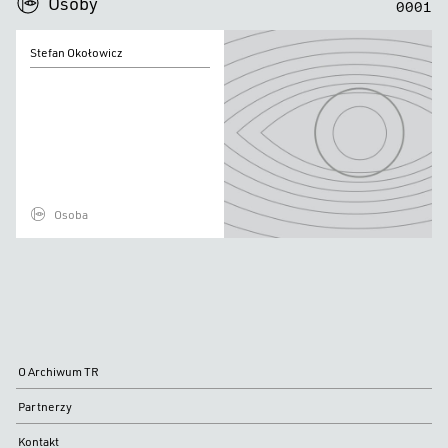
Osoby
0
0
0
1
Stefan
Stefan Okołowicz
Okołowicz
Osoba
O Archiwum TR
Partnerzy
Kontakt