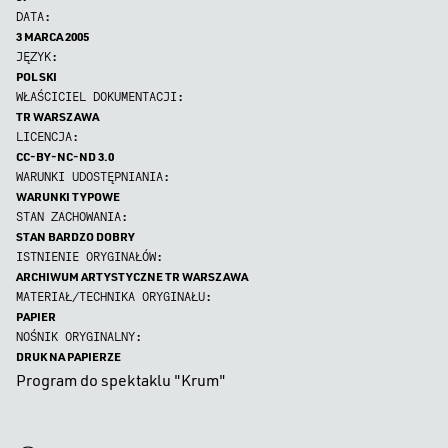
DATA:
3 MARCA 2005
JĘZYK:
POLSKI
WŁAŚCICIEL DOKUMENTACJI:
TR WARSZAWA
LICENCJA:
CC-BY-NC-ND 3.0
WARUNKI UDOSTĘPNIANIA:
WARUNKI TYPOWE
STAN ZACHOWANIA:
STAN BARDZO DOBRY
ISTNIENIE ORYGINAŁÓW:
ARCHIWUM ARTYSTYCZNE TR WARSZAWA
MATERIAŁ/TECHNIKA ORYGINAŁU:
PAPIER
NOŚNIK ORYGINALNY:
DRUK NA PAPIERZE
Program do spektaklu "Krum"
0
0
0
0