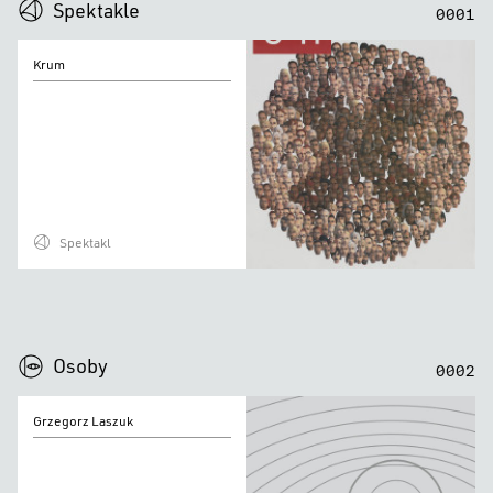
Spektakle
0
0
0
1
Krum
Krum
Spektakl
0
0
0
0
Osoby
0
0
0
2
Grzegorz
Grzegorz Laszuk
Laszuk