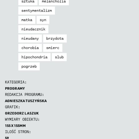
sztuka
melancholia
sentymentalizm
matka
syn
nieudacznik
nieudany
brzydota
chorobia
smierc
hipochondria
slub
pogrzeb
KATEGORIA:
PROGRAMY
REDAKCJA PROGRAMU:
AGNIESZKA TUSZYŃSKA
GRAFIK:
GRZEGORZ LASZUK
WYMIARY OBIEKTU:
155 X 155MM
ILOŚĆ STRON:
59