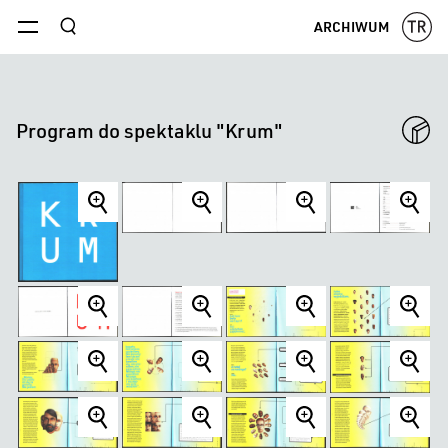
szukaj
ARCHIWUM
menu
Program do spektaklu "Krum"
item
item
item
item
title
title
title
title
item
item
item
item
title
title
title
title
item
item
item
item
title
title
title
title
item
item
item
item
title
title
title
title