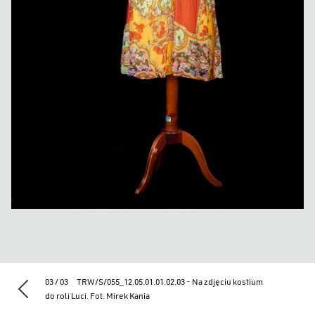
03 / 03
TRW/S/055_12.05.01.01.02.03 - Na zdjęciu kostium
do roli Luci. Fot. Mirek Kania