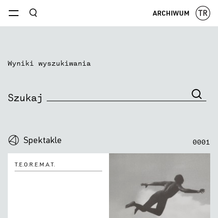
szukaj
ARCHIWUM
menu
Wyniki wyszukiwania
0
0
0
0
Spektakle
0
0
0
1
T.E.O.R.E.M.A.T.
T.E.O.R.E.M.A.T.