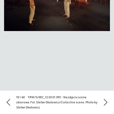
92 / 60
TRW/S/007_12.03.01.092 - Na zdjęciu scena
zbiorowa. Fot. Stefan Okołowicz/Collective scene. Photo by
Stefan Okołowicz