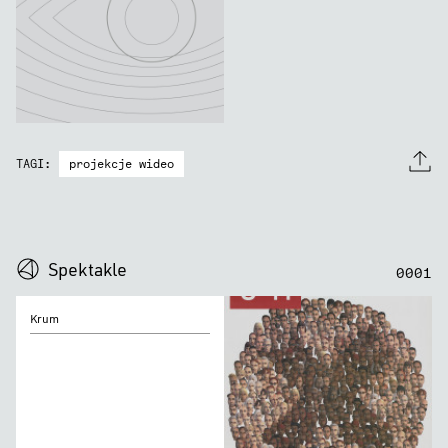
projekcje wideo
TAGI:
0
0
0
0
Spektakle
0
0
0
1
Krum
Krum