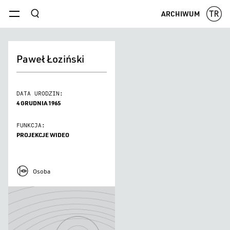
szukaj
ARCHIWUM
menu
Paweł Łoziński
DATA URODZIN:
4 GRUDNIA 1965
FUNKCJA:
PROJEKCJE WIDEO
Osoba