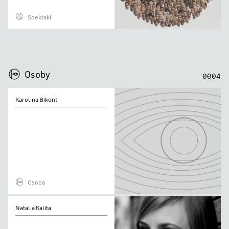
Spektakl
0
0
0
0
Osoby
0
0
0
4
Karolina
Karolina Bikont
Bikont
Osoba
Natalia
Natalia Kalita
Kalita