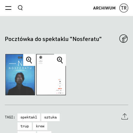
szukaj
ARCHIWUM
menu
Pocztówka do spektaklu "Nosferatu"
item
item
item
item
title
title
title
title
item
title
spektakl
sztuka
TAGI:
trup
krew