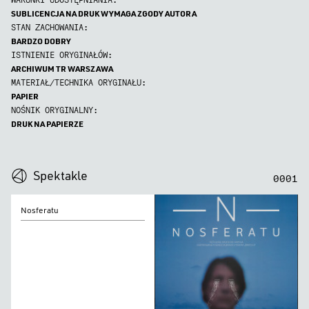
WARUNKI UDOSTĘPNIANIA:
SUBLICENCJA NA DRUK WYMAGA ZGODY AUTORA
STAN ZACHOWANIA:
BARDZO DOBRY
ISTNIENIE ORYGINAŁÓW:
ARCHIWUM TR WARSZAWA
MATERIAŁ/TECHNIKA ORYGINAŁU:
PAPIER
NOŚNIK ORYGINALNY:
DRUK NA PAPIERZE
0
0
0
0
Spektakle
0
0
0
1
Nosferatu
Nosferatu