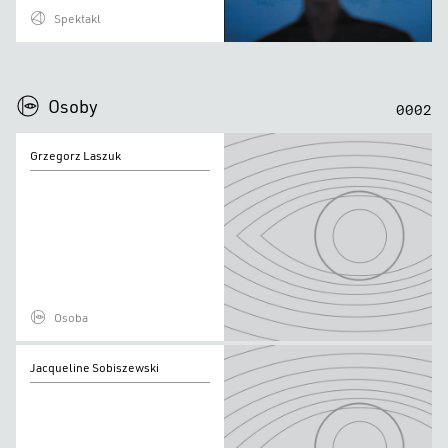
Spektakl
0
0
0
0
Osoby
0
0
0
2
Grzegorz
Grzegorz Laszuk
Laszuk
Osoba
Jacqueline
Jacqueline Sobiszewski
Sobiszewski