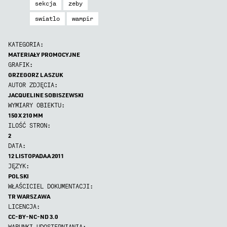
sekcja
zeby
swiatlo
wampir
KATEGORIA:
MATERIAŁY PROMOCYJNE
GRAFIK:
GRZEGORZ LASZUK
AUTOR ZDJĘCIA:
JACQUELINE SOBISZEWSKI
WYMIARY OBIEKTU:
150 X 210 MM
ILOŚĆ STRON:
2
DATA:
12 LISTOPADAA 2011
JĘZYK:
POLSKI
WŁAŚCICIEL DOKUMENTACJI:
TR WARSZAWA
LICENCJA:
CC-BY-NC-ND 3.0