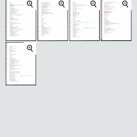
item
item
item
item
title
title
title
title
item
item
item
item
title
title
title
title
item
item
item
item
item
item
item
item
item
item
item
item
item
item
item
item
item
item
item
item
item
item
item
item
item
item
item
item
title
title
title
title
item
item
item
item
title
title
title
title
item
item
item
item
title
title
title
title
item
item
item
item
title
title
title
title
item
item
item
item
title
title
title
title
item
item
item
item
title
title
title
title
item
item
item
item
title
title
title
title
item
item
item
item
title
title
title
title
item
item
item
item
title
title
title
title
item
item
item
item
title
title
title
title
item
item
item
item
title
title
title
title
item
item
item
item
title
title
title
title
item
item
item
item
title
title
title
title
item
item
item
item
title
title
title
title
item
item
item
item
title
title
title
title
item
item
item
item
title
title
title
title
item
item
item
item
title
title
title
title
item
item
item
item
title
title
title
title
item
item
item
item
title
title
title
title
item
item
item
item
title
title
title
title
item
item
item
item
title
title
title
title
item
item
item
item
title
title
title
title
item
item
item
item
title
title
title
title
item
item
item
item
title
title
title
title
item
item
item
item
title
title
title
title
item
item
item
item
title
title
title
title
item
item
item
item
title
title
title
title
item
item
item
item
title
title
title
title
item
item
item
item
title
title
title
title
item
item
item
item
title
title
title
title
title
title
title
title
title
title
title
title