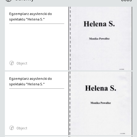
Egzemplarz
Egzemplarz asystencki do
asystencki
spektaklu "Helena S."
do
spektaklu
"Helena
S."
Object
Egzemplarz
Egzemplarz asystencki do
asystencki
spektaklu "Helena S."
do
spektaklu
"Helena
S."
Object