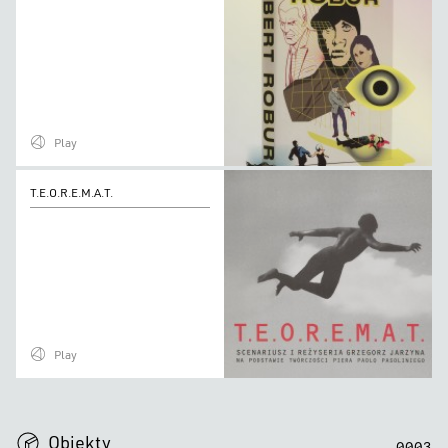
Play
T.E.O.R.E.M.A.T.
T.E.O.R.E.M.A.T.
Play
0
0
0
0
Obiekty
0
0
0
3