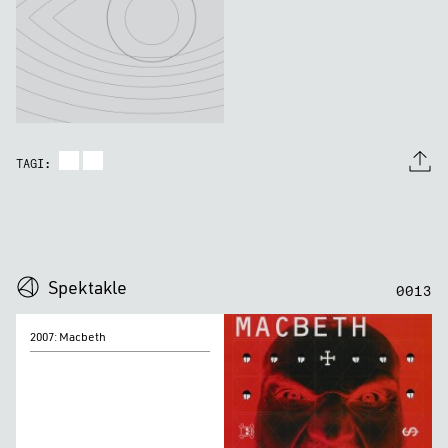
TAGI:
0
0
0
0
Spektakle
0
0
1
3
2007:
2007: Macbeth
Macbeth