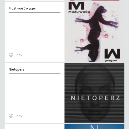
Możliwość
Możliwość wyspy
wyspy
Play
Nietoperz
Nietoperz
Play
Nosferatu