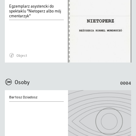
Egzemplarz
Egzemplarz asystencki do
asystencki
spektaklu "Nietoperz albo mój
cmentarzyk"
do
spektaklu
"Nietoperz
albo
mój
Object
cmentarzyk"
0
0
0
0
Osoby
0
0
0
4
Bartosz
Bartosz Dziadosz
Dziadosz