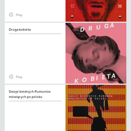
Play
Druga
Druga kobieta
kobieta
Play
Dwoje
Dwoje biednych Rumunów
biednych
mówiących po polsku
Rumunów
mówiących
po
polsku