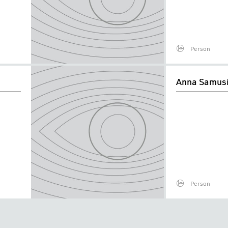
Person
Anna
Anna Samus
Samusionek
Person