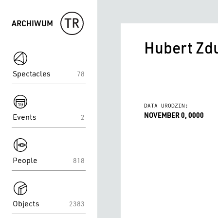
ARCHIWUM
Hubert Zd
spektakle
Spectacles
78
spektakle
DATA URODZIN:
NOVEMBER 0, 0000
Events
2
spektakle
People
818
spektakle
Objects
2383