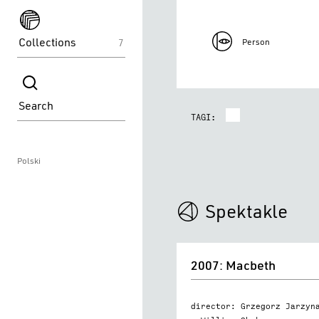
spektakle
Collections
7
Person
spektakle
Search
TAGI:
Polski
Spektakle
2007:
2007: Macbeth
Macbeth
director: Grzegorz Jarzyn