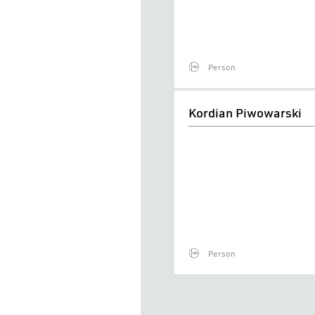
Person
Kordian
Kordian Piwowarski
Piwowarski
Person