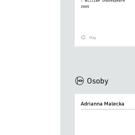
: William Shakespeare
2005
Play
Osoby
Adrianna
Adrianna Malecka
Malecka