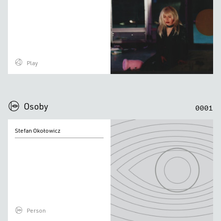
Play
0
0
0
0
Osoby
0
0
0
1
Stefan
Stefan Okołowicz
Okołowicz
Person