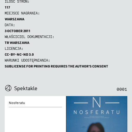
ILOŚĆ STRON:
117
MIEJSCE NAGRANIA:
WARSZAWA
DATA:
3 OCTOBER 2011
WŁAŚCICIEL DOKUMENTACJI:
TR WARSZAWA
LICENCJA:
CC-BY-NC-ND 3.0
WARUNKI UDOSTĘPNIANIA:
SUBLICENSE FOR PRINTING REQUIRES THE AUTHOR'S CONSENT
0
0
0
0
Spektakle
0
0
0
1
Nosferatu
Nosferatu