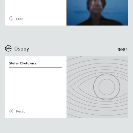
Play
0
0
0
0
Osoby
0
0
0
1
Stefan
Stefan Okołowicz
Okołowicz
Person