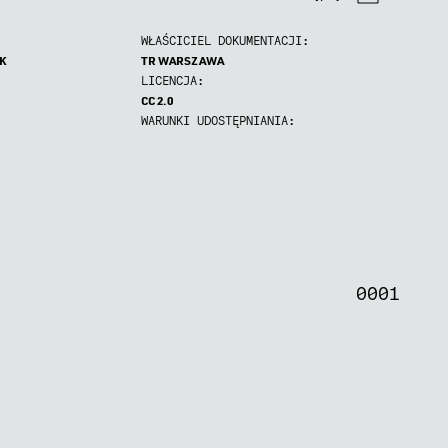
WŁAŚCICIEL DOKUMENTACJI:
K
TR WARSZAWA
LICENCJA:
CC 2.0
WARUNKI UDOSTĘPNIANIA:
0
0
0
0
0
0
0
1