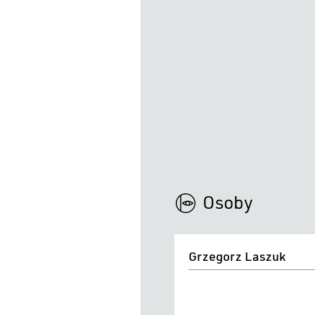
Osoby
Grzegorz
Grzegorz Laszuk
Laszuk