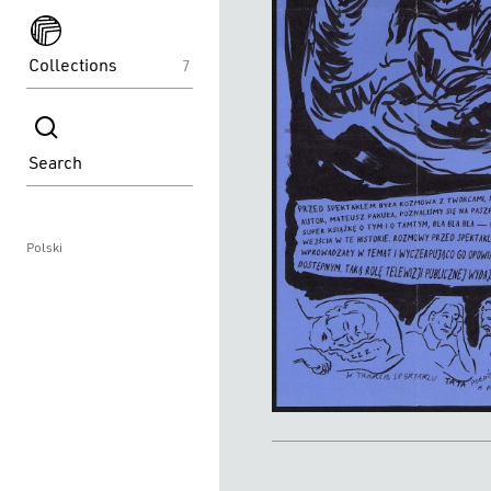
spektakle
Collections
7
spektakle
Search
Polski