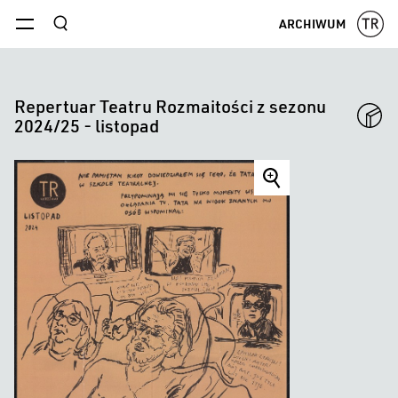
szukaj
ARCHIWUM
menu
Repertuar Teatru Rozmaitości z sezonu
2024/25 - listopad
Repertuar
Teatru
Rozmaitości
z
sezonu
2024/25
-
listopad