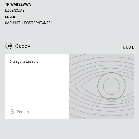
TR WARSZAWA
LICENCJA:
CC 2.0
WARUNKI UDOSTĘPNIANIA:
0
0
0
0
Osoby
0
0
0
1
Grzegorz
Grzegorz Laszuk
Laszuk
Person