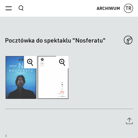
szukaj
ARCHIWUM
menu
Pocztówka do spektaklu "Nosferatu"
item
item
item
item
title
title
title
title
item
title
: