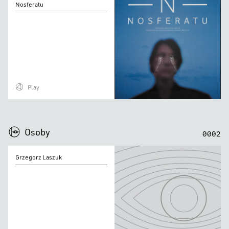
Nosferatu
Play
0
0
0
0
Osoby
0
0
0
2
Grzegorz
Grzegorz Laszuk
Laszuk