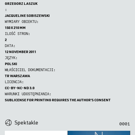
GRZEGORZ LASZUK
:
JACQUELINE SOBISZEWSKI
WYMIARY OBIEKTU:
150 X 210 MM
ILOŚĆ STRON:
2
DATA:
12 NOVEMBER 2011
JĘZYK:
POLSKI
WŁAŚCICIEL DOKUMENTACJI:
TR WARSZAWA
LICENCJA:
CC-BY-NC-ND 3.0
WARUNKI UDOSTĘPNIANIA:
SUBLICENSE FOR PRINTING REQUIRES THE AUTHOR'S CONSENT
0
0
0
0
Spektakle
0
0
0
1
Nosferatu