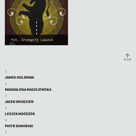
fot. Grzegorz Laszuk
:
JAMES GOLDMAN
:
MAGDALENA MACIEJEWSKA
:
JACEK GRUDZIEŃ
:
LESZEK MOŻDŻER
:
PIOTR DOMIŃSKI
: