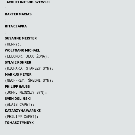
JACQUELINE SOBISZEWSKI
:
BARTEK MACIAS
:
RITA CZAPKA
:
SUSANNE MEISTER
(HENRY):
WOLFGANG MICHAEL
(ELEONOR, JEGO ŻONA):
SYLVIE ROHRER
(RICHARD, STARSZY SYN):
MARKUS MEYER
(GEOFFREY, ŚREDNI SYN):
PHILIPP HAUSS
(JOHN, MŁODSZY SYN):
SVEN DOLINSKI
(ALAIS CAPET):
KATARZYNA WARNKE
(PHILIPP CAPET):
TOMASZ TYNDYK