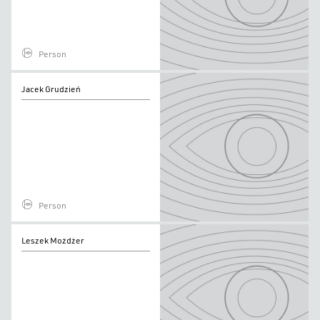
Person
Jacek
Jacek Grudzień
Grudzień
Person
Leszek
Leszek Możdżer
Możdżer