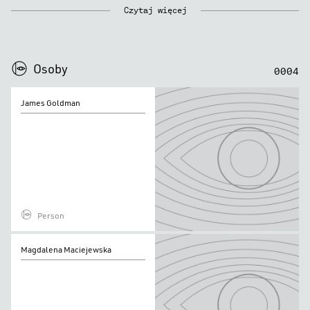
Czytaj więcej
0
0
0
0
Osoby
0
0
0
4
James
James Goldman
Goldman
Person
Magdalena
Magdalena Maciejewska
Maciejewska