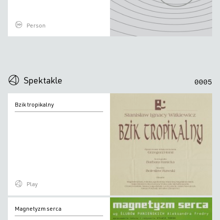
Person
0
0
0
0
Spektakle
0
0
0
5
Bzik
Bzik tropikalny
tropikalny
Play
Magnetyzm
Magnetyzm serca
serca