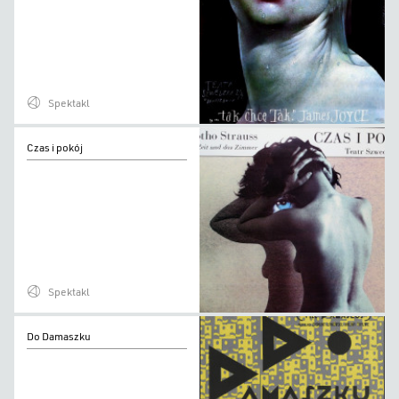
Spektakl
Czas
Czas i pokój
i
pokój
Spektakl
Do
Do Damaszku
Damaszku