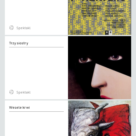
Spektakl
Trzy
Trzy siostry
siostry
Spektakl
Wesele
Wesele krwi
krwi