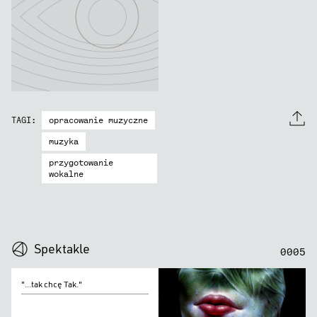
opracowanie muzyczne
TAGI:
muzyka
przygotowanie
wokalne
0
0
0
0
Spektakle
0
0
0
5
"...tak
"...tak chcę Tak."
chcę
Tak."