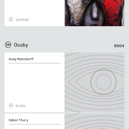
Spektakl
0
0
0
0
Osoby
0
0
0
4
Andy
Andy Manndorff
Manndorff
Osoba
Gábor
Gábor Thury
Thury