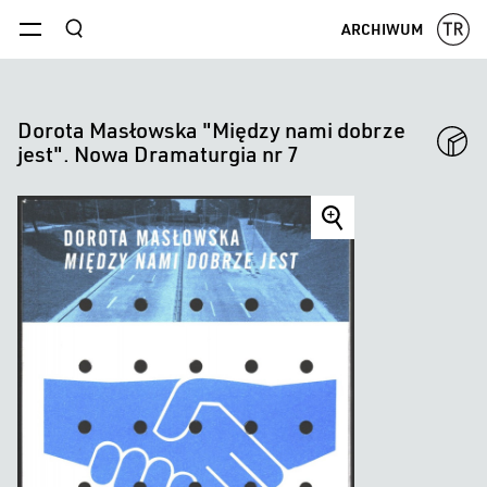
szukaj
ARCHIWUM
menu
Dorota Masłowska "Między nami dobrze
jest". Nowa Dramaturgia nr 7
Dorota
Masłowska
"Między
nami
dobrze
jest".
Nowa
Dramaturgia
nr
7