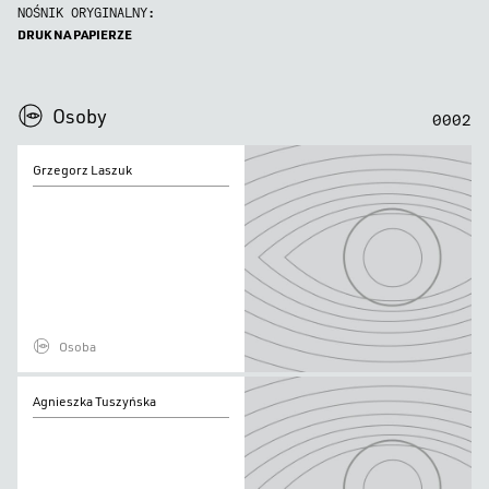
NOŚNIK ORYGINALNY:
DRUK NA PAPIERZE
0
0
0
0
Osoby
0
0
0
2
Grzegorz
Grzegorz Laszuk
Laszuk
Osoba
Agnieszka
Agnieszka Tuszyńska
Tuszyńska