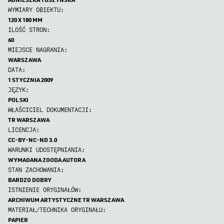
WYMIARY OBIEKTU:
120 X 180 MM
ILOŚĆ STRON:
60
MIEJSCE NAGRANIA:
WARSZAWA
DATA:
1 STYCZNIA 2009
JĘZYK:
POLSKI
WŁAŚCICIEL DOKUMENTACJI:
TR WARSZAWA
LICENCJA:
CC-BY-NC-ND 3.0
WARUNKI UDOSTĘPNIANIA:
WYMAGANA ZGODA AUTORA
STAN ZACHOWANIA:
BARDZO DOBRY
ISTNIENIE ORYGINAŁÓW:
ARCHIWUM ARTYSTYCZNE TR WARSZAWA
MATERIAŁ/TECHNIKA ORYGINAŁU:
PAPIER