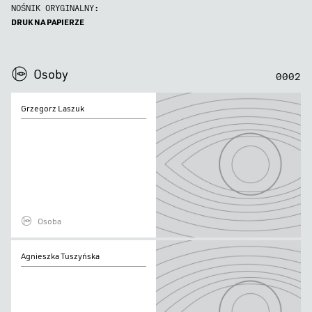
NOŚNIK ORYGINALNY:
DRUK NA PAPIERZE
0
0
0
0
Osoby
0
0
0
2
Grzegorz
Grzegorz Laszuk
Laszuk
Osoba
Agnieszka
Agnieszka Tuszyńska
Tuszyńska