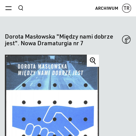
szukaj
ARCHIWUM
menu
Dorota Masłowska "Między nami dobrze
jest". Nowa Dramaturgia nr 7
Dorota
Masłowska
"Między
nami
dobrze
jest".
Nowa
Dramaturgia
nr
7