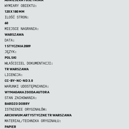
WYMIARY OBIEKTU:
120 X 180 MM
ILOŚĆ STRON:
60
MIEJSCE NAGRANIA:
WARSZAWA
DATA:
1 STYCZNIA 2009
JĘZYK:
POLSKI
WŁAŚCICIEL DOKUMENTACJI:
TR WARSZAWA
LICENCJA:
CC-BY-NC-ND 3.0
WARUNKI UDOSTĘPNIANIA:
WYMAGANA ZGODA AUTORA
STAN ZACHOWANIA:
BARDZO DOBRY
ISTNIENIE ORYGINAŁÓW:
ARCHIWUM ARTYSTYCZNE TR WARSZAWA
MATERIAŁ/TECHNIKA ORYGINAŁU:
PAPIER