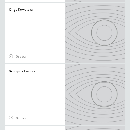
Kinga
Kinga Kowalska
Kowalska
Osoba
Grzegorz
Grzegorz Laszuk
Laszuk
Osoba
Agnieszka