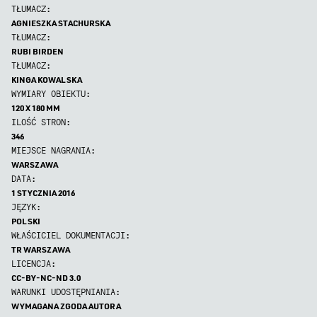
TŁUMACZ:
AGNIESZKA STACHURSKA
TŁUMACZ:
RUBI BIRDEN
TŁUMACZ:
KINGA KOWALSKA
WYMIARY OBIEKTU:
120 X 180 MM
ILOŚĆ STRON:
346
MIEJSCE NAGRANIA:
WARSZAWA
DATA:
1 STYCZNIA 2016
JĘZYK:
POLSKI
WŁAŚCICIEL DOKUMENTACJI:
TR WARSZAWA
LICENCJA:
CC-BY-NC-ND 3.0
WARUNKI UDOSTĘPNIANIA:
WYMAGANA ZGODA AUTORA