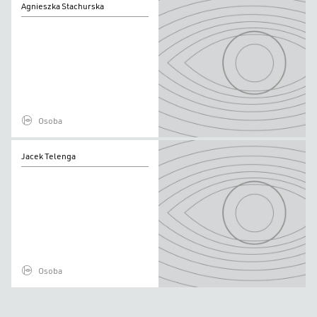
Agnieszka Stachurska
Stachurska
Osoba
Jacek
Jacek Telenga
Telenga
Osoba