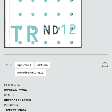
Dramaturgia
nr
12
spektakl
sztuka
TAGI:
nowadramaturgia
KATEGORIA:
WYDAWNICTWA
GRAFIK:
GRZEGORZ LASZUK
REDAKCJA:
JACEK TELENGA