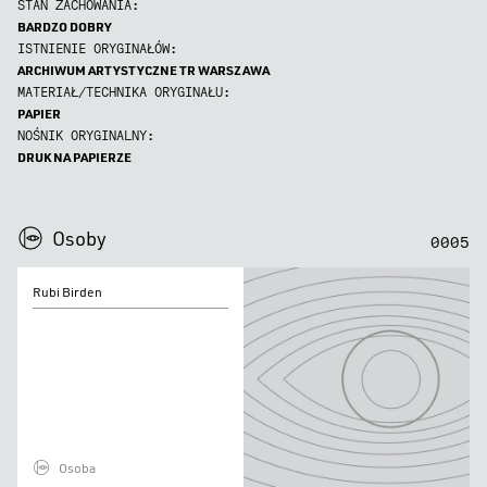
STAN ZACHOWANIA:
BARDZO DOBRY
ISTNIENIE ORYGINAŁÓW:
ARCHIWUM ARTYSTYCZNE TR WARSZAWA
MATERIAŁ/TECHNIKA ORYGINAŁU:
PAPIER
NOŚNIK ORYGINALNY:
DRUK NA PAPIERZE
0
0
0
0
Osoby
0
0
0
5
Rubi
Rubi Birden
Birden
Osoba