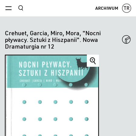
szukaj
ARCHIWUM
menu
Crehuet, Garcia, Miro, Mora, "Nocni
pływacy. Sztuki z Hiszpanii". Nowa
Dramaturgia nr 12
Crehuet,
Garcia,
Miro,
Mora,
"Nocni
pływacy.
Sztuki
z
Hiszpanii".
Nowa