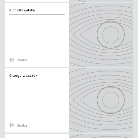
Kinga
Kinga Kowalska
Kowalska
Osoba
Grzegorz
Grzegorz Laszuk
Laszuk
Osoba
Agnieszka