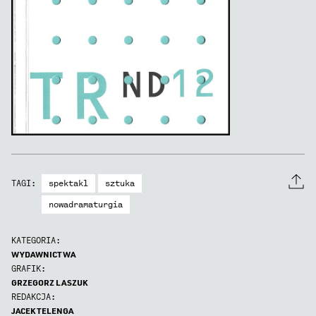
Dramaturgia
nr
12
spektakl
sztuka
TAGI:
nowadramaturgia
KATEGORIA:
WYDAWNICTWA
GRAFIK:
GRZEGORZ LASZUK
REDAKCJA:
JACEK TELENGA