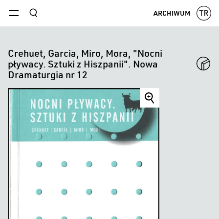
szukaj
ARCHIWUM
menu
Crehuet, Garcia, Miro, Mora, "Nocni
pływacy. Sztuki z Hiszpanii". Nowa
Dramaturgia nr 12
Crehuet,
Garcia,
Miro,
Mora,
"Nocni
pływacy.
Sztuki
z
Hiszpanii".
Nowa