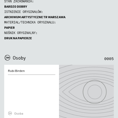
STAN ZACHOWANIA:
BARDZO DOBRY
ISTNIENIE ORYGINAŁÓW:
ARCHIWUM ARTYSTYCZNE TR WARSZAWA
MATERIAŁ/TECHNIKA ORYGINAŁU:
PAPIER
NOŚNIK ORYGINALNY:
DRUK NA PAPIERZE
0
0
0
0
Osoby
0
0
0
5
Rubi
Rubi Birden
Birden
Osoba