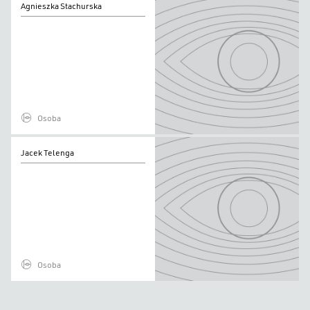
Agnieszka Stachurska
Stachurska
Osoba
Jacek
Jacek Telenga
Telenga
Osoba