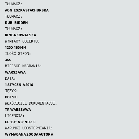
TŁUMACZ:
AGNIESZKA STACHURSKA
TŁUMACZ:
RUBI BIRDEN
TŁUMACZ:
KINGA KOWALSKA
WYMIARY OBIEKTU:
120 X 180 MM
ILOŚĆ STRON:
346
MIEJSCE NAGRANIA:
WARSZAWA
DATA:
1 STYCZNIA 2016
JĘZYK:
POLSKI
WŁAŚCICIEL DOKUMENTACJI:
TR WARSZAWA
LICENCJA:
CC-BY-NC-ND 3.0
WARUNKI UDOSTĘPNIANIA:
WYMAGANA ZGODA AUTORA