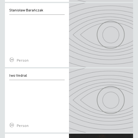
Stanisław
Stanisław Barańczak
Barańczak
Person
Iwo
Iwo Vedral
Vedral
Person
Paweł