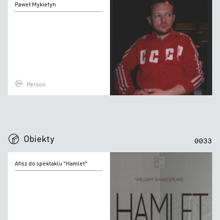
Paweł Mykietyn
Mykietyn
Person
0
0
0
0
Obiekty
0
0
3
3
Afisz
Afisz do spektaklu "Hamlet"
do
spektaklu
"Hamlet"