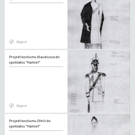
Gertrudy
do
spektaklu
"Hamlet"
Object
Projekt
Projekt kostiumu Klaudiusza do
kostiumu
spektaklu "Hamlet"
Klaudiusza
do
spektaklu
"Hamlet"
Object
Projekt
Projekt kostiumu Ofelii do
kostiumu
spektaklu "Hamlet"
Ofelii