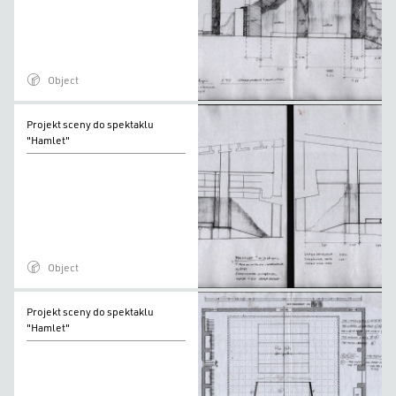
"Hamlet"
Object
Projekt
Projekt sceny do spektaklu
sceny
"Hamlet"
do
spektaklu
"Hamlet"
Object
Projekt
Projekt sceny do spektaklu
sceny
"Hamlet"
do
spektaklu
"Hamlet"