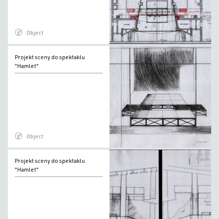
Object
Projekt
Projekt sceny do spektaklu
sceny
"Hamlet"
do
spektaklu
"Hamlet"
Object
Projekt
Projekt sceny do spektaklu
sceny
"Hamlet"
do
spektaklu
"Hamlet"