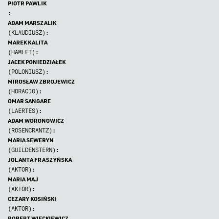
PIOTR PAWLIK
:
ADAM MARSZALIK
(KLAUDIUSZ):
MAREK KALITA
(HAMLET):
JACEK PONIEDZIAŁEK
(POLONIUSZ):
MIROSŁAW ZBROJEWICZ
(HORACJO):
OMAR SANGARE
(LAERTES):
ADAM WORONOWICZ
(ROSENCRANTZ):
MARIA SEWERYN
(GUILDENSTERN):
JOLANTA FRASZYŃSKA
(AKTOR):
MARIA MAJ
(AKTOR):
CEZARY KOSIŃSKI
(AKTOR):
ROBERT WIĘCKIEWICZ