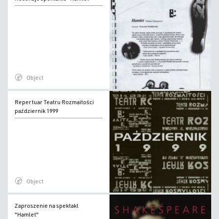
spektaklu
"Hamlet"
Object
Repertuar
Repertuar Teatru Rozmaitości
Teatru
październik 1999
Rozmaitości
październik
1999
Object
Zaproszenie
Zaproszenie na spektakl
na
"Hamlet"