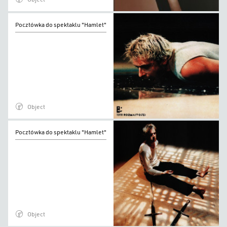
Pocztówka
Pocztówka do spektaklu "Hamlet"
do
spektaklu
"Hamlet"
Object
Pocztówka
Pocztówka do spektaklu "Hamlet"
do
spektaklu
"Hamlet"
Object