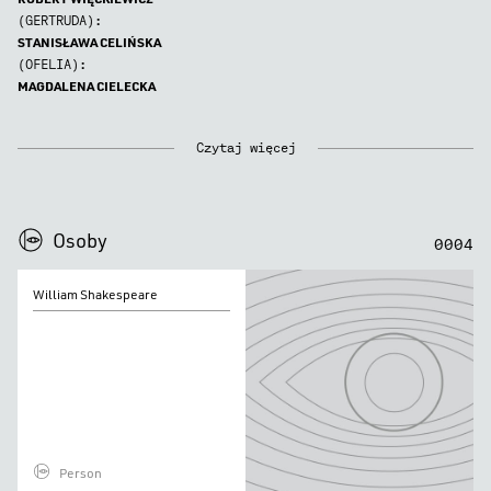
(GERTRUDA):
STANISŁAWA CELIŃSKA
(OFELIA):
MAGDALENA CIELECKA
Czytaj więcej
0
0
0
0
Osoby
0
0
0
4
William
William Shakespeare
Shakespeare
Person