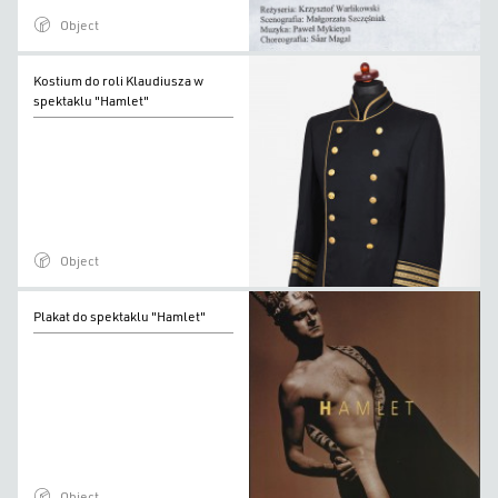
Object
Kostium
Kostium do roli Klaudiusza w
do
spektaklu "Hamlet"
roli
Klaudiusza
w
spektaklu
"Hamlet"
Object
Plakat
Plakat do spektaklu "Hamlet"
do
spektaklu
"Hamlet"
Object