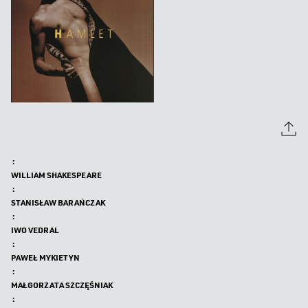
:
WILLIAM SHAKESPEARE
:
STANISŁAW BARAŃCZAK
:
IWO VEDRAL
:
PAWEŁ MYKIETYN
:
MAŁGORZATA SZCZĘŚNIAK
: