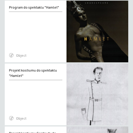
Program
Program do spektaklu "Hamlet"
do
spektaklu
"Hamlet"
Object
Projekt
Projekt kostiumu do spektaklu
kostiumu
"Hamlet"
do
spektaklu
"Hamlet"
Object
Projekt