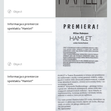
Object
Informacja
Informacja o premierze
o
spektaklu "Hamlet"
premierze
spektaklu
"Hamlet"
Object
Informacja
Informacja o premierze
o
spektaklu "Hamlet"
premierze
spektaklu
"Hamlet"