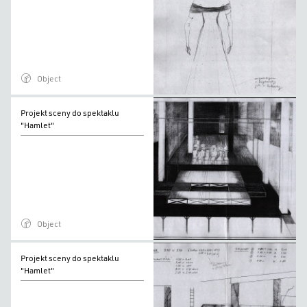
do
spektaklu
"Hamlet"
Object
Projekt
Projekt sceny do spektaklu
sceny
"Hamlet"
do
spektaklu
"Hamlet"
Object
Projekt
Projekt sceny do spektaklu
sceny
"Hamlet"
do
spektaklu