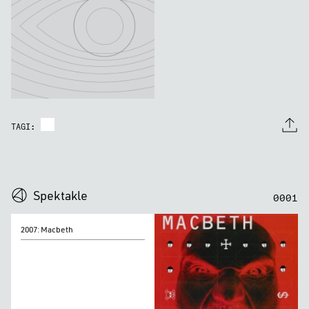
TAGI:
0
0
0
0
Spektakle
0
0
0
1
2007:
2007: Macbeth
Macbeth