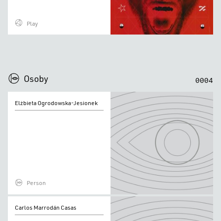
Play
0
0
0
0
Osoby
0
0
0
4
Elżbieta
Elżbieta Ogrodowska-Jesionek
Ogrodowska-
Jesionek
Person
Carlos
Carlos Marrodán Casas
Marrodán