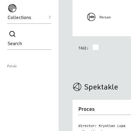
spektakle
Collections
7
Person
spektakle
Search
TAGI:
Polski
Spektakle
Proces
Proces
director: Krystian Lupa