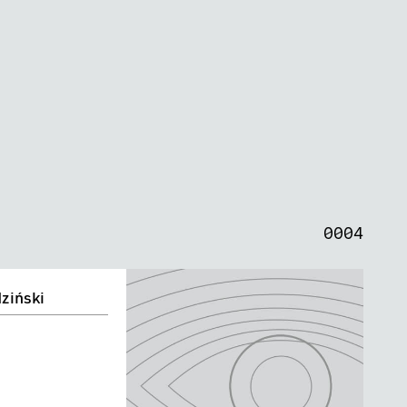
0
0
0
0
0
0
0
4
ziński