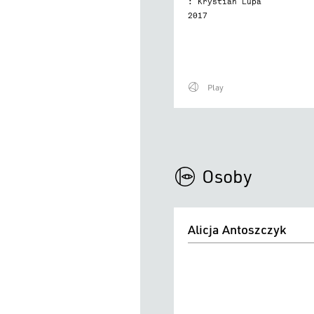
: Krystian Lupa
2017
Play
Osoby
Alicja
Alicja Antoszczyk
Antoszczyk