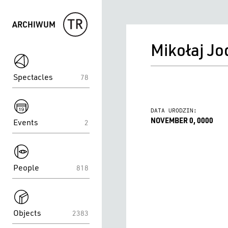
ARCHIWUM
Mikołaj Jo
spektakle
Spectacles
78
spektakle
DATA URODZIN:
NOVEMBER 0, 0000
Events
2
spektakle
People
818
spektakle
Objects
2383