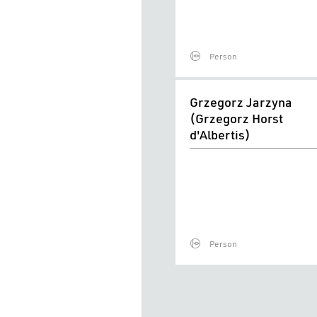
Person
Grzegorz
Grzegorz Jarzyna
Jarzyna
(Grzegorz Horst
(Grzegorz
d'Albertis)
Horst
d'Albertis)
Person