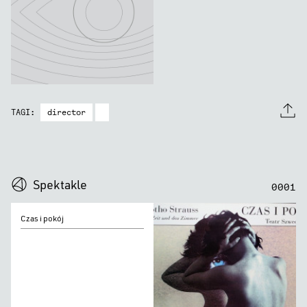
director
TAGI:
0
0
0
0
Spektakle
0
0
0
1
Czas
Czas i pokój
i
pokój