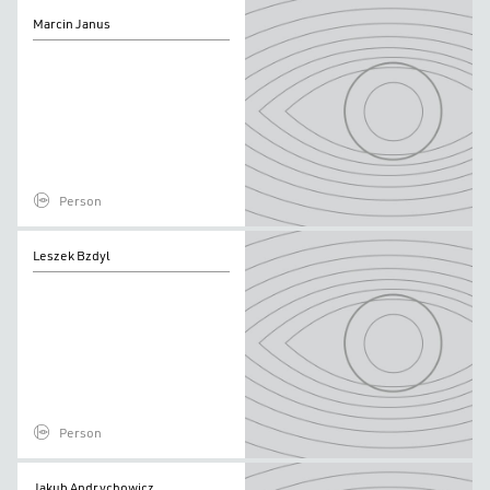
Marcin
Marcin Janus
Janus
Person
Leszek
Leszek Bzdyl
Bzdyl
Person
Jakub
Jakub Andrychowicz