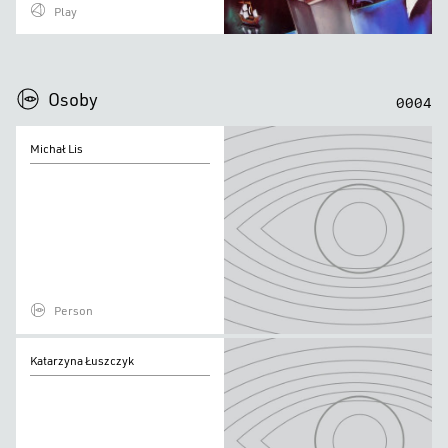
Play
0
0
0
0
Osoby
0
0
0
4
Michał
Michał Lis
Lis
Person
Katarzyna
Katarzyna Łuszczyk
Łuszczyk