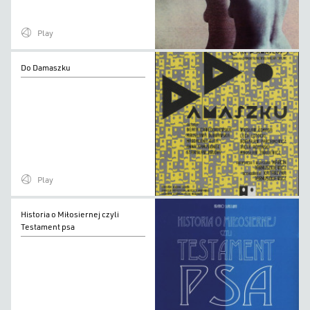
Play
Do
Do Damaszku
Damaszku
Play
Historia
Historia o Miłosiernej czyli
o
Testament psa
Miłosiernej
czyli
Testament
psa