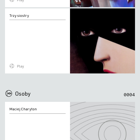
Trzy
Trzy siostry
siostry
Play
0
0
0
0
Osoby
0
0
0
4
Maciej
Maciej Charyton
Charyton