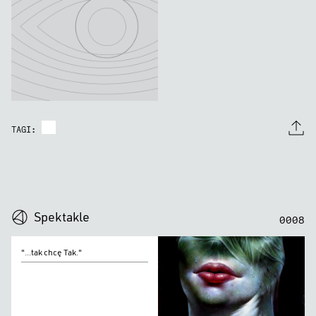
TAGI:
0
0
0
0
Spektakle
0
0
0
8
"...tak
"...tak chcę Tak."
chcę
Tak."