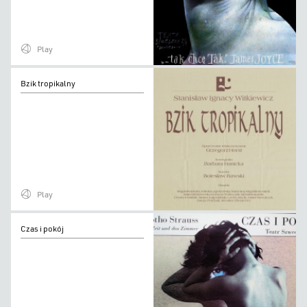
Play
Bzik
Bzik tropikalny
tropikalny
Play
Czas
Czas i pokój
i
pokój