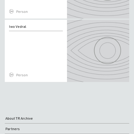
Person
Iwo
Iwo Vedral
Vedral
Person
About TR Archive
Partners