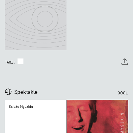
TAGI:
0
0
0
0
Spektakle
0
0
0
1
Książę
Książę Myszkin
Myszkin