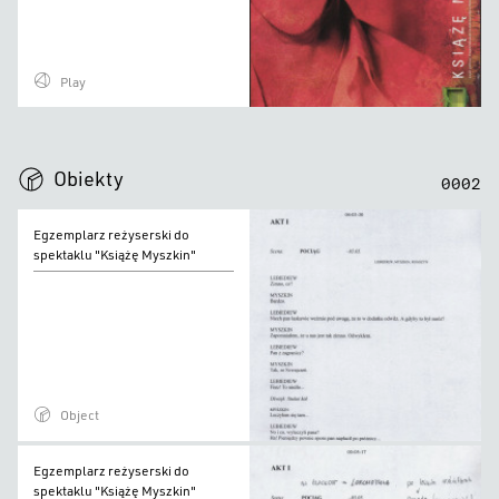
Play
0
0
0
0
Obiekty
0
0
0
2
Egzemplarz
Egzemplarz reżyserski do
reżyserski
spektaklu "Książę Myszkin"
do
spektaklu
"Książę
Myszkin"
Object
Egzemplarz
Egzemplarz reżyserski do
reżyserski
spektaklu "Książę Myszkin"