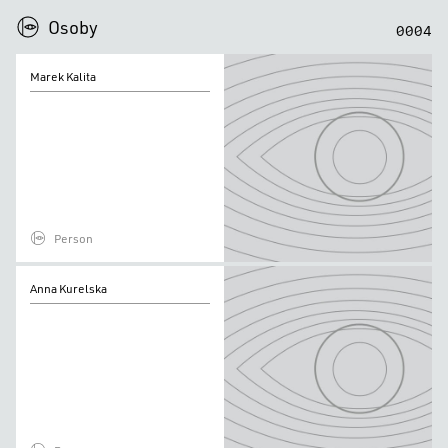
0
0
0
0
Osoby
0
0
0
4
Marek
Marek Kalita
Kalita
Person
Anna
Anna Kurelska
Kurelska