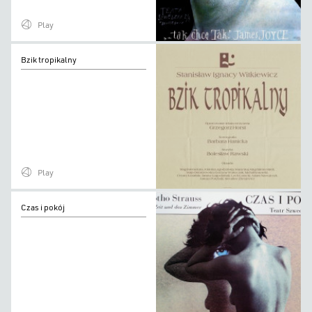
Play
Bzik
Bzik tropikalny
tropikalny
Play
Czas
Czas i pokój
i
pokój