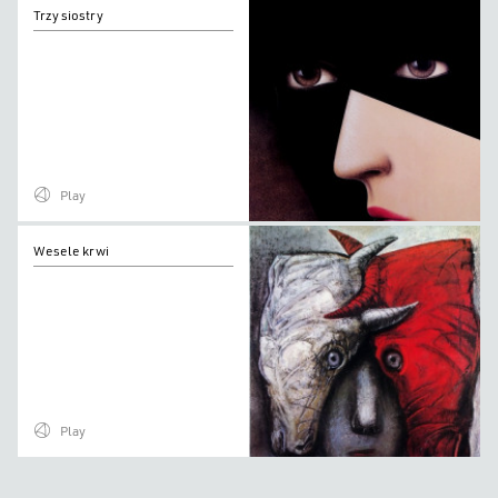
Trzy
Trzy siostry
siostry
Play
Wesele
Wesele krwi
krwi
Play