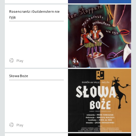
Rosencrantz
Rosencrantz i Guildenstern nie
i
żyją
Guildenstern
nie
żyją
Play
Słowa
Słowa Boże
Boże
Play