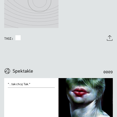
TAGI:
0
0
0
0
Spektakle
0
0
0
9
"...tak
"...tak chcę Tak."
chcę
Tak."