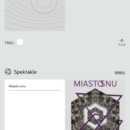
TAGI:
0
0
0
0
Spektakle
0
0
0
1
Miasto
Miasto snu
snu