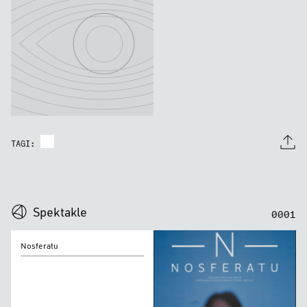
TAGI:
0
0
0
0
Spektakle
0
0
0
1
Nosferatu
Nosferatu