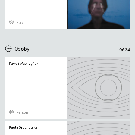
Play
0
0
0
0
Osoby
0
0
0
4
Paweł
Paweł Wawrzyński
Wawrzyński
Person
Paula
Paula Grocholska
Grocholska