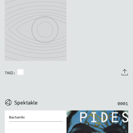
TAGI:
0
0
0
0
Spektakle
0
0
0
1
Bachantki
Bachantki