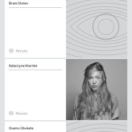
Bram Stoker
Stoker
Person
Katarzyna
Katarzyna Warnke
Warnke
Person
Osamu
Osamu Ubukata