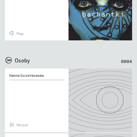
Play
0
0
0
0
Osoby
0
0
0
4
Hanna
Hanna Szczerkowska
Szczerkowska
Person
Bram